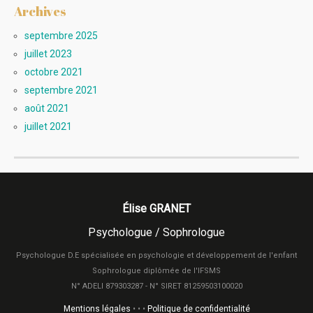
Archives
septembre 2025
juillet 2023
octobre 2021
septembre 2021
août 2021
juillet 2021
Élise GRANET
Psychologue / Sophrologue
Psychologue D.E spécialisée en psychologie et développement de l'enfant
Sophrologue diplômée de l'IFSMS
N° ADELI 879303287 - N° SIRET 81259503100020
Mentions légales
• • •
Politique de confidentialité