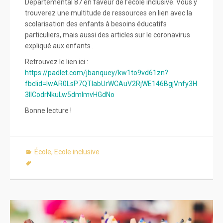
Départemental 87 en faveur de l’école inclusive. Vous y
trouverez une multitude de ressources en lien avec la
scolarisation des enfants à besoins éducatifs
particuliers, mais aussi des articles sur le coronavirus
expliqué aux enfants .
Retrouvez le lien ici :
https://padlet.com/jbanquey/kw1to9vd61zn?
fbclid=IwAR0LsP7QTlabUrWCAuV2RjWE146BgjVnfy3H
3IlCodrNkuLw5dmlmvHGdNo
Bonne lecture !
École
,
Ecole inclusive